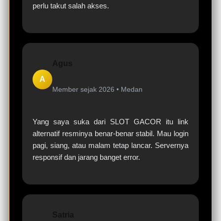
perlu takut salah akses.
Agus
A
Member sejak 2026 •
Medan
Yang saya suka dari SLOT GACOR itu link
alternatif resminya benar-benar stabil. Mau login
pagi, siang, atau malam tetap lancar. Servernya
responsif dan jarang banget error.
Satria