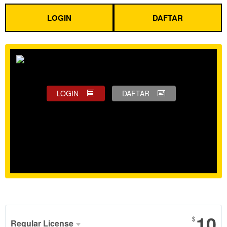
LOGIN
DAFTAR
LOGIN
DAFTAR
Show More
10
$
Regular License