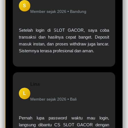
S
Member sejak 2026 •
Bandung
Setelah login di SLOT GACOR, saya coba
transaksi dan hasilnya cepat banget. Deposit
masuk instan, dan proses withdraw juga lancar.
Sistemnya terasa profesional dan aman.
Lina
L
Member sejak 2026 •
Bali
Pernah lupa password waktu mau login,
langsung dibantu CS SLOT GACOR dengan