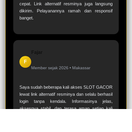
cepat. Link alternatif resminya juga langsung
dikirim. Pelayanannya ramah dan responsif
banget.
Fajar
F
Member sejak 2026 •
Makassar
Saya sudah beberapa kali akses SLOT GACOR
lewat link alternatif resminya dan selalu berhasil
login tanpa kendala. Informasinya jelas,
aksesnya stabil, dan terasa aman setiap kali
digunakan. Buat saya ini penting banget supaya
bisa main dengan tenang.