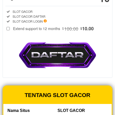
Regular
Included:
SLOT GACOR
License
Included:
SLOT GACOR DAFTAR
SELECTED
Included:
SLOT GACOR LOGIN
88
$
100.00
10.00
Extend support to 12 months
$
$
Selamat
datang di
BROMOSLOT,
platform
terdepan
yang
menghadirkan
pengalaman
bermain
game slot
online terbaik
di Indonesia.
TENTANG SLOT GACOR
Kami adalah
destinasi
utama bagi
Nama Situs
SLOT GACOR
Anda para