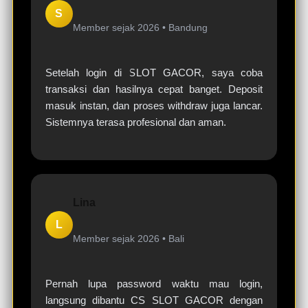
S
Member sejak 2026 •
Bandung
Setelah login di SLOT GACOR, saya coba
transaksi dan hasilnya cepat banget. Deposit
masuk instan, dan proses withdraw juga lancar.
Sistemnya terasa profesional dan aman.
Lina
L
Member sejak 2026 •
Bali
Pernah lupa password waktu mau login,
langsung dibantu CS SLOT GACOR dengan