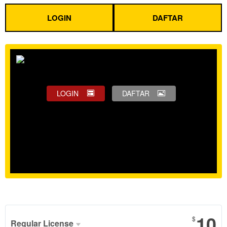
LOGIN
DAFTAR
LOGIN
DAFTAR
Show More
10
$
Regular License