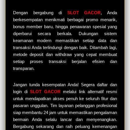
Dengan bergabung di
SLOT GACOR
, Anda
berkesempatan menikmati berbagai promo menarik,
bonus member baru, hingga penawaran spesial yang
diperbarui secara berkala. Dukungan sistem
keamanan modern memastikan setiap data dan
transaksi Anda terlindungi dengan baik. Ditambah lagi,
metode deposit dan withdraw yang cepat membuat
setiap proses transaksi berjalan efisien dan
transparan.
Jangan tunda kesempatan Anda! Segera daftar dan
login di
SLOT GACOR
melalui link alternatif resmi
untuk mendapatkan akses penuh ke seluruh fitur dan
pasaran unggulan. Tim layanan pelanggan profesional
siap membantu 24 jam untuk memastikan pengalaman
bermain Anda selalu lancar dan menyenangkan.
Bergabung sekarang dan raih peluang kemenangan