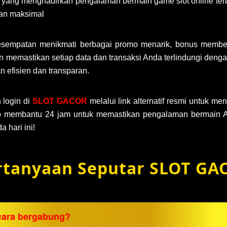
ang menghadirkan pengalaman bermain game slot online terba
gan maksimal
esempatan menikmati berbagai promo menarik, bonus member
memastikan setiap data dan transaksi Anda terlindungi dengan
n efisien dan transparan.
 login di
SLOT GACOR
melalui link alternatif resmi untuk m
iap membantu 24 jam untuk memastikan pengalaman bermain 
 hari ini!
rtanyaan Seputar SLOT GA
cara bergabung?