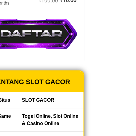
100.00
10.00
nesia. Kami adalah destinasi utama bagi
nths
 para pencinta slot yang haus akan
nangan maksimal
ENTANG SLOT GACOR
itus
SLOT GACOR
 Game
Togel Online, Slot Online
& Casino Online