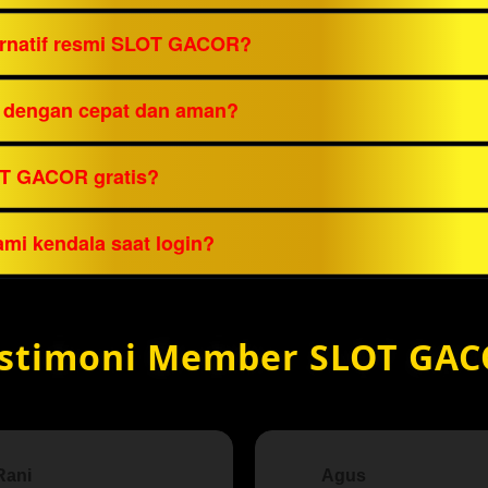
ng menyediakan akses daftar dan login melalui link al
ernatif resmi SLOT GACOR?
ng valid, membuat username serta password, lalu melakuk
untuk memastikan akses tetap stabil, aman, dan terhind
 dengan cepat dan aman?
a menjaga keamanan data dan transaksi Anda.
 SLOT GACOR, masukkan username dan password yang sudah
LOT GACOR gratis?
apa pun demi menjaga keamanan akun.
GACOR tidak dipungut biaya. Anda hanya perlu memasti
ami kendala saat login?
rti lupa password atau link tidak bisa diakses, segera hu
 memulihkan akses akun Anda dengan cepat dan aman.
stimoni Member SLOT GA
Rani
Agus