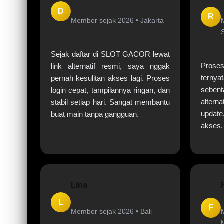
D
R
Member sejak 2026 •
Jakarta
Sejak daftar di SLOT GACOR lewat
Prose
link alternatif resmi, saya nggak
ternya
pernah kesulitan akses lagi. Proses
seben
login cepat, tampilannya ringan, dan
alter
stabil setiap hari. Sangat membantu
update
buat main tanpa gangguan.
akses.
Lina
L
F
Member sejak 2026 •
Bali