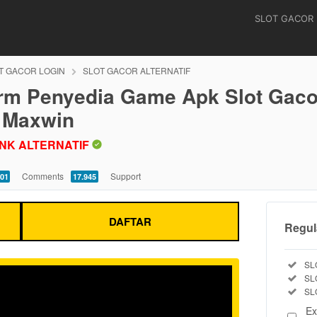
SLOT GACOR
T GACOR LOGIN
SLOT GACOR ALTERNATIF
m Penyedia Game Apk Slot Gaco
o Maxwin
INK ALTERNATIF
Comments
Support
01
17.945
DAFTAR
Regul
Regu
Inc
SL
Inc
Sela
SL
Inc
SL
terd
berma
Ex