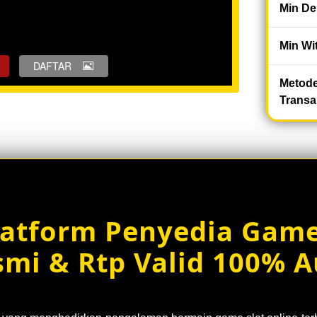
s
Min De
Min Wi
DAFTAR
Metod
Transa
atform Penyedia Game 
mi & Rtp Valid 100% 