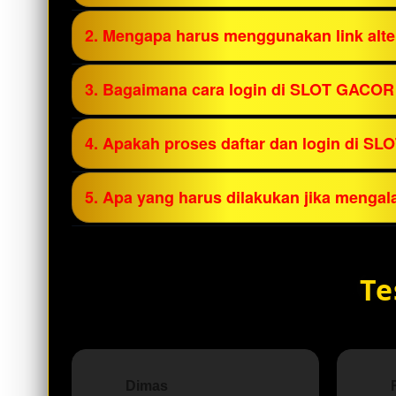
SLOT GACOR adalah platform togel online ya
2. Mengapa harus menggunakan link alt
mengisi formulir pendaftaran dengan data ya
Link alternatif resmi SLOT GACOR digunakan 
3. Bagaimana cara login di SLOT GACOR
resmi, Anda dapat login tanpa gangguan sert
Untuk login, kunjungi link alternatif resmi
4. Apakah proses daftar dan login di S
Anda tidak membagikan data login kepada si
Ya, proses pendaftaran dan login di SLOT 
5. Apa yang harus dilakukan jika mengal
verifikasi akun berjalan lancar.
Jika Anda mengalami kendala saat login, sepe
tersedia 24 jam. Tim support akan membantu
Te
Dimas