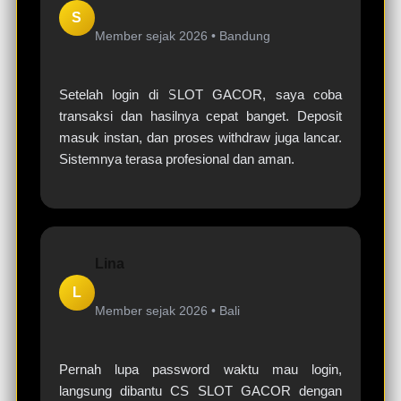
S
Member sejak 2026 •
Bandung
Setelah login di SLOT GACOR, saya coba
transaksi dan hasilnya cepat banget. Deposit
masuk instan, dan proses withdraw juga lancar.
Sistemnya terasa profesional dan aman.
Lina
L
Member sejak 2026 •
Bali
Pernah lupa password waktu mau login,
langsung dibantu CS SLOT GACOR dengan