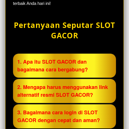
terbaik Anda hari ini!
Pertanyaan Seputar SLOT
GACOR
1. Apa itu SLOT GACOR dan
bagaimana cara bergabung?
SLOT GACOR adalah platform togel online
2. Mengapa harus menggunakan link
yang menyediakan akses daftar dan login
alternatif resmi SLOT GACOR?
melalui link alternatif resmi. Untuk
bergabung, Anda cukup mengisi formulir
Link alternatif resmi SLOT GACOR
3. Bagaimana cara login di SLOT
pendaftaran dengan data yang valid,
digunakan untuk memastikan akses tetap
GACOR dengan cepat dan aman?
membuat username serta password, lalu
stabil, aman, dan terhindar dari