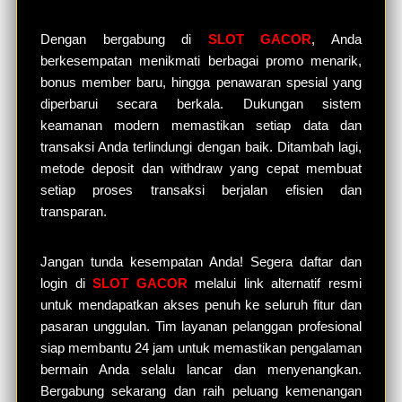
Dengan bergabung di
SLOT GACOR
, Anda
berkesempatan menikmati berbagai promo menarik,
bonus member baru, hingga penawaran spesial yang
diperbarui secara berkala. Dukungan sistem
keamanan modern memastikan setiap data dan
transaksi Anda terlindungi dengan baik. Ditambah lagi,
metode deposit dan withdraw yang cepat membuat
setiap proses transaksi berjalan efisien dan
transparan.
Jangan tunda kesempatan Anda! Segera daftar dan
login di
SLOT GACOR
melalui link alternatif resmi
untuk mendapatkan akses penuh ke seluruh fitur dan
pasaran unggulan. Tim layanan pelanggan profesional
siap membantu 24 jam untuk memastikan pengalaman
bermain Anda selalu lancar dan menyenangkan.
Bergabung sekarang dan raih peluang kemenangan