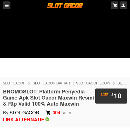
SLOT GACOR
SLOT GACOR DAFTAR
SLOT GACOR LOGIN
SLOT GACOR ALTERNATIF
BROMOSLOT: Platform Penyedia
10
$
Game Apk Slot Gacor Maxwin Resmi
& Rtp Valid 100% Auto Maxwin
By
SLOT GACOR
404
sales
LINK ALTERNATIF