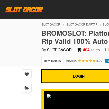
SLOT GACOR
SLOT GACOR DAFTAR
SLO
BROMOSLOT: Platfor
Rtp Valid 100% Aut
By
SLOT GACOR
404
sales
L
5.00
Reviews
5.00
Item Details
10
stars
LOGIN