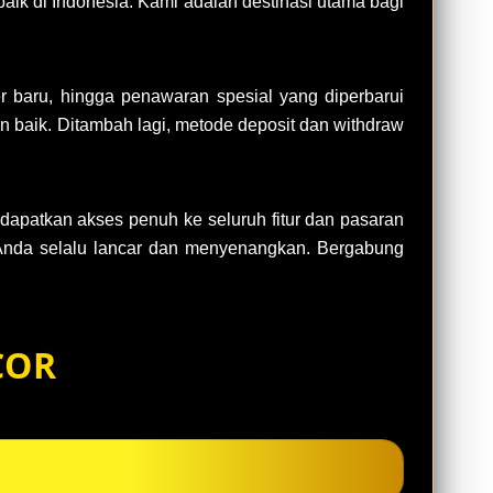
ik di Indonesia. Kami adalah destinasi utama bagi
 baru, hingga penawaran spesial yang diperbarui
 baik. Ditambah lagi, metode deposit dan withdraw
endapatkan akses penuh ke seluruh fitur dan pasaran
Anda selalu lancar dan menyenangkan. Bergabung
COR