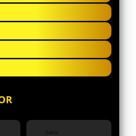
ternatif resmi. Untuk bergabung, Anda cukup
an konfirmasi akun sebelum mulai bermain.
ar dari pemblokiran. Dengan menggunakan link
 terdaftar, lalu klik tombol masuk. Pastikan
kan data yang dimasukkan benar agar proses
bungi layanan pelanggan resmi SLOT GACOR yang
COR
Satria