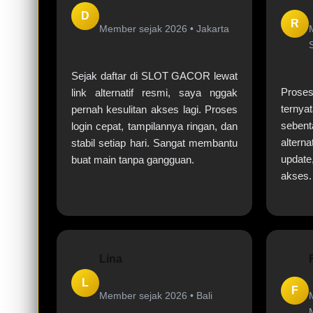
D
R
Member sejak 2026 •
Jakarta
Sejak daftar di SLOT GACOR lewat
Prose
link alternatif resmi, saya nggak
ternya
pernah kesulitan akses lagi. Proses
seben
login cepat, tampilannya ringan, dan
alter
stabil setiap hari. Sangat membantu
update
buat main tanpa gangguan.
akses.
Lina
L
F
Member sejak 2026 •
Bali