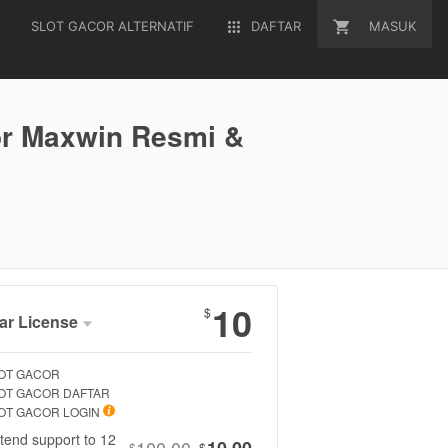
SLOT GACOR ALTERNATIF
DAFTAR
MASUK
r Maxwin Resmi &
10
$
ar License
88
lar License
$
SELECTED
luded:
OT GACOR
luded:
mat datang di BROMOSLOT, platform
OT GACOR DAFTAR
luded:
OT GACOR LOGIN
epan yang menghadirkan pengalaman
in game slot online terbaik di
tend support to 12
$
$