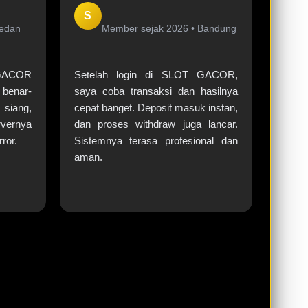
S
edan
Member sejak 2026 •
Bandung
 GACOR
Setelah login di SLOT GACOR,
 benar-
saya coba transaksi dan hasilnya
 siang,
cepat banget. Deposit masuk instan,
rvernya
dan proses withdraw juga lancar.
ror.
Sistemnya terasa profesional dan
aman.