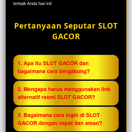
terbaik Anda hari ini!
Pertanyaan Seputar SLOT
GACOR
1. Apa itu SLOT GACOR dan
bagaimana cara bergabung?
SLOT GACOR adalah platform togel online
2. Mengapa harus menggunakan link
yang menyediakan akses daftar dan login
alternatif resmi SLOT GACOR?
melalui link alternatif resmi. Untuk
bergabung, Anda cukup mengisi formulir
Link alternatif resmi SLOT GACOR
3. Bagaimana cara login di SLOT
pendaftaran dengan data yang valid,
digunakan untuk memastikan akses tetap
GACOR dengan cepat dan aman?
membuat username serta password, lalu
stabil, aman, dan terhindar dari