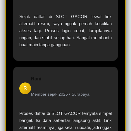
Sejak daftar di SLOT GACOR lewat link
alternatif resmi, saya nggak pernah kesulitan
akses lagi. Proses login cepat, tampilannya
ringan, dan stabil setiap hari. Sangat membantu
buat main tanpa gangguan.
Rani
R
Member sejak 2026 •
Surabaya
Proses daftar di SLOT GACOR ternyata simpel
banget. Isi data sebentar langsung aktif. Link
alternatif resminya juga selalu update, jadi nggak