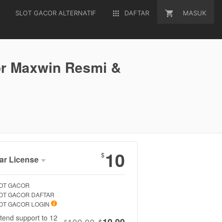
SLOT GACOR ALTERNATIF
DAFTAR
MASUK
r Maxwin Resmi &
10
$
ar License
88
lar License
$
SELECTED
luded:
OT GACOR
luded:
mat datang di BROMOSLOT, platform
OT GACOR DAFTAR
luded:
OT GACOR LOGIN
epan yang menghadirkan pengalaman
in game slot online terbaik di
tend support to 12
$
$