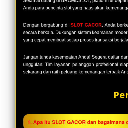
Selamat datang di BROMOSLOT, platform terdepan y
Anda para pencinta slot yang haus akan kemenan
Dengan bergabung di
SLOT GACOR
, Anda berk
secara berkala. Dukungan sistem keamanan modern 
yang cepat membuat setiap proses transaksi berjala
Jangan tunda kesempatan Anda! Segera daftar dan
unggulan. Tim layanan pelanggan profesional s
sekarang dan raih peluang kemenangan terbaik Anda
Pe
1. Apa itu SLOT GACOR dan bagaimana 