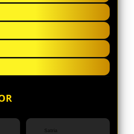
ternatif resmi. Untuk bergabung, Anda cukup
an konfirmasi akun sebelum mulai bermain.
ar dari pemblokiran. Dengan menggunakan link
 terdaftar, lalu klik tombol masuk. Pastikan
kan data yang dimasukkan benar agar proses
bungi layanan pelanggan resmi SLOT GACOR yang
COR
Satria