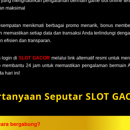
ang menghadirkan pengalaman bermain game slot online terba
gan maksimal
esempatan menikmati berbagai promo menarik, bonus member
memastikan setiap data dan transaksi Anda terlindungi dengan
n efisien dan transparan.
 login di
SLOT GACOR
melalui link alternatif resmi untuk m
iap membantu 24 jam untuk memastikan pengalaman bermain 
 hari ini!
rtanyaan Seputar SLOT GA
cara bergabung?