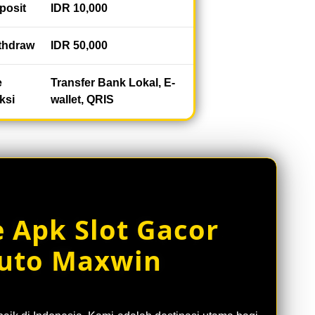
posit
IDR 10,000
thdraw
IDR 50,000
e
Transfer Bank Lokal, E-
ksi
wallet, QRIS
Apk Slot Gacor
Auto Maxwin