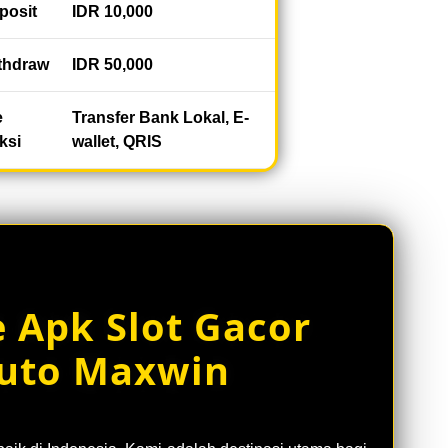
posit
IDR 10,000
thdraw
IDR 50,000
e
Transfer Bank Lokal, E-
ksi
wallet, QRIS
Apk Slot Gacor
Auto Maxwin