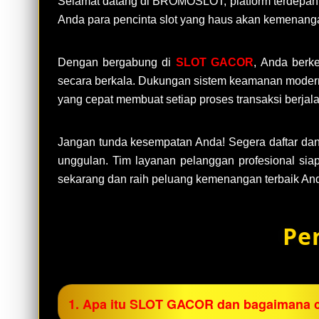
Selamat datang di BROMOSLOT, platform terdepan y
Anda para pencinta slot yang haus akan kemenan
Dengan bergabung di
SLOT GACOR
, Anda berk
secara berkala. Dukungan sistem keamanan modern 
yang cepat membuat setiap proses transaksi berjala
Jangan tunda kesempatan Anda! Segera daftar dan
unggulan. Tim layanan pelanggan profesional s
sekarang dan raih peluang kemenangan terbaik Anda
Pe
1. Apa itu SLOT GACOR dan bagaimana 