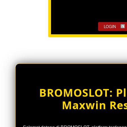
LOGIN
BROMOSLOT: Pl
Maxwin Res