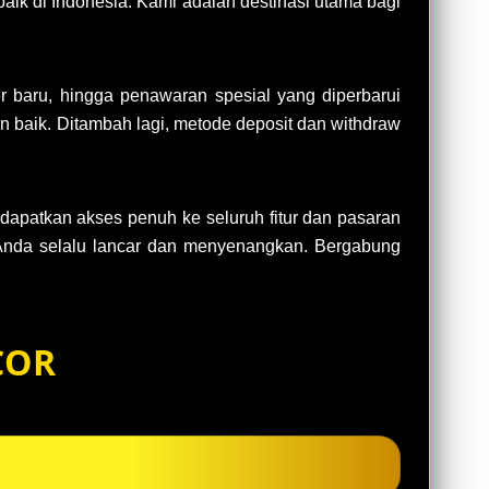
ik di Indonesia. Kami adalah destinasi utama bagi
 baru, hingga penawaran spesial yang diperbarui
 baik. Ditambah lagi, metode deposit dan withdraw
endapatkan akses penuh ke seluruh fitur dan pasaran
Anda selalu lancar dan menyenangkan. Bergabung
COR