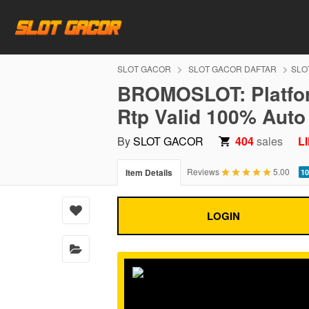
SLOT GACOR
SLOT GACOR DAFTAR
SLO
BROMOSLOT: Platfor
Rtp Valid 100% Aut
By
SLOT GACOR
404
sales
L
5.00
Reviews
5.00
Item Details
10
stars
LOGIN