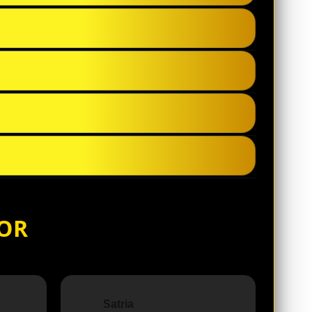
ternatif resmi. Untuk bergabung, Anda cukup
an konfirmasi akun sebelum mulai bermain.
ar dari pemblokiran. Dengan menggunakan link
 terdaftar, lalu klik tombol masuk. Pastikan
kan data yang dimasukkan benar agar proses
bungi layanan pelanggan resmi SLOT GACOR yang
COR
Satria