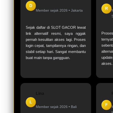
D
R
Member sejak 2026 •
Jakarta
Sejak daftar di SLOT GACOR lewat
Prose
link alternatif resmi, saya nggak
ternya
pernah kesulitan akses lagi. Proses
seben
login cepat, tampilannya ringan, dan
alter
stabil setiap hari. Sangat membantu
update
buat main tanpa gangguan.
akses.
Lina
L
F
Member sejak 2026 •
Bali