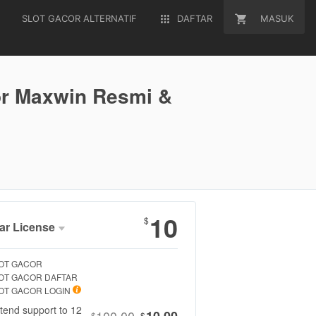
SLOT GACOR ALTERNATIF
DAFTAR
MASUK
r Maxwin Resmi &
10
$
ar License
88
lar License
$
SELECTED
luded:
OT GACOR
luded:
mat datang di BROMOSLOT, platform
OT GACOR DAFTAR
luded:
OT GACOR LOGIN
epan yang menghadirkan pengalaman
in game slot online terbaik di
tend support to 12
$
$