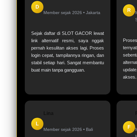
D
R
Member sejak 2026 •
Jakarta
Sejak daftar di SLOT GACOR lewat
Prose
link alternatif resmi, saya nggak
ternya
pernah kesulitan akses lagi. Proses
seben
login cepat, tampilannya ringan, dan
alter
stabil setiap hari. Sangat membantu
update
buat main tanpa gangguan.
akses.
Lina
L
F
Member sejak 2026 •
Bali