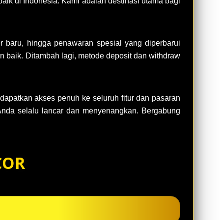
ik di Indonesia. Kami adalah destinasi utama bagi
 baru, hingga penawaran spesial yang diperbarui
 baik. Ditambah lagi, metode deposit dan withdraw
endapatkan akses penuh ke seluruh fitur dan pasaran
Anda selalu lancar dan menyenangkan. Bergabung
COR