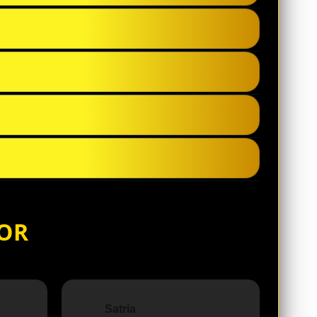
ternatif resmi. Untuk bergabung, Anda cukup
an konfirmasi akun sebelum mulai bermain.
ar dari pemblokiran. Dengan menggunakan link
 terdaftar, lalu klik tombol masuk. Pastikan
kan data yang dimasukkan benar agar proses
bungi layanan pelanggan resmi SLOT GACOR yang
COR
Satria