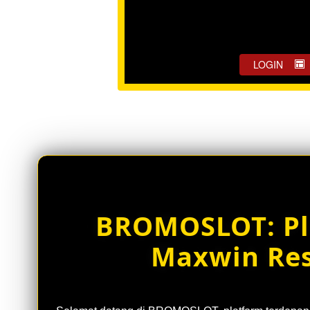
LOGIN
BROMOSLOT: Pl
Maxwin Res