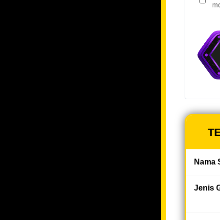
Indo
mo
Anda
keme
V
i
e
w
l
i
c
e
n
T
s
e
d
Nama S
e
t
Jenis
a
i
l