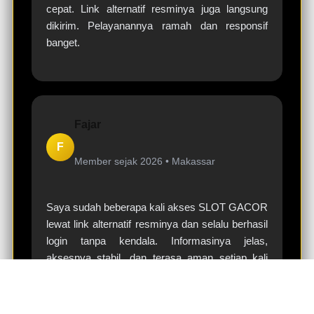
cepat. Link alternatif resminya juga langsung
dikirim. Pelayanannya ramah dan responsif
banget.
Fajar
F
Member sejak 2026 •
Makassar
Saya sudah beberapa kali akses SLOT GACOR
lewat link alternatif resminya dan selalu berhasil
login tanpa kendala. Informasinya jelas,
aksesnya stabil, dan terasa aman setiap kali
digunakan. Buat saya ini penting banget supaya
bisa main dengan tenang.