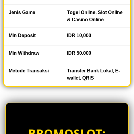
pencinta slot
yang haus
Jenis Game
Togel Online, Slot Online
akan
& Casino Online
kemenangan
maksimal
Min Deposit
IDR 10,000
V
i
Min Withdraw
IDR 50,000
e
w
l
Metode Transaksi
Transfer Bank Lokal, E-
i
wallet, QRIS
c
e
n
s
e
d
e
t
BROMOSLOT:
a