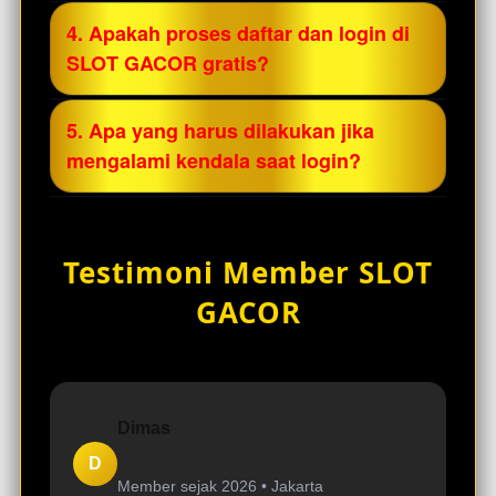
melakukan konfirmasi akun sebelum mulai
pemblokiran. Dengan menggunakan link
Untuk login, kunjungi link alternatif resmi
4. Apakah proses daftar dan login di
bermain.
resmi, Anda dapat login tanpa gangguan
SLOT GACOR, masukkan username dan
SLOT GACOR gratis?
serta menjaga keamanan data dan
password yang sudah terdaftar, lalu klik
transaksi Anda.
tombol masuk. Pastikan Anda tidak
Ya, proses pendaftaran dan login di SLOT
5. Apa yang harus dilakukan jika
membagikan data login kepada siapa pun
GACOR tidak dipungut biaya. Anda hanya
mengalami kendala saat login?
demi menjaga keamanan akun.
perlu memastikan data yang dimasukkan
benar agar proses verifikasi akun berjalan
Jika Anda mengalami kendala saat login,
lancar.
seperti lupa password atau link tidak bisa
Testimoni Member SLOT
diakses, segera hubungi layanan
pelanggan resmi SLOT GACOR yang
GACOR
tersedia 24 jam. Tim support akan
membantu memulihkan akses akun Anda
dengan cepat dan aman.
Dimas
D
Member sejak 2026 •
Jakarta