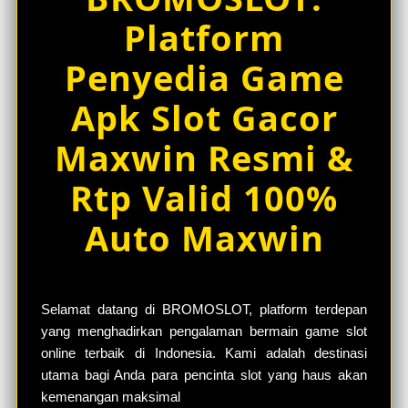
i
Platform
l
s
Penyedia Game
Apk Slot Gacor
Maxwin Resmi &
Rtp Valid 100%
Auto Maxwin
Selamat datang di BROMOSLOT, platform terdepan
yang menghadirkan pengalaman bermain game slot
online terbaik di Indonesia. Kami adalah destinasi
utama bagi Anda para pencinta slot yang haus akan
kemenangan maksimal