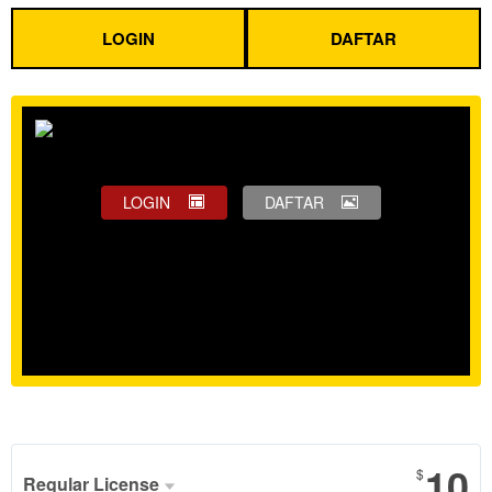
LOGIN
DAFTAR
LOGIN
DAFTAR
Show More
10
$
Regular License