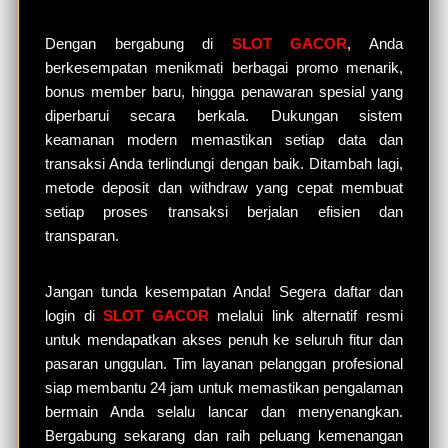
Dengan bergabung di
SLOT GACOR
, Anda
berkesempatan menikmati berbagai promo menarik,
bonus member baru, hingga penawaran spesial yang
diperbarui secara berkala. Dukungan sistem
keamanan modern memastikan setiap data dan
transaksi Anda terlindungi dengan baik. Ditambah lagi,
metode deposit dan withdraw yang cepat membuat
setiap proses transaksi berjalan efisien dan
transparan.
Jangan tunda kesempatan Anda! Segera daftar dan
login di
SLOT GACOR
melalui link alternatif resmi
untuk mendapatkan akses penuh ke seluruh fitur dan
pasaran unggulan. Tim layanan pelanggan profesional
siap membantu 24 jam untuk memastikan pengalaman
bermain Anda selalu lancar dan menyenangkan.
Bergabung sekarang dan raih peluang kemenangan