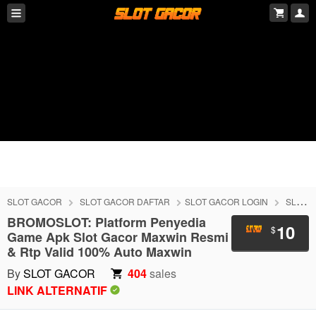
SLOT GACOR
SLOT GACOR DAFTAR
SLOT GACOR LOGIN
SLOT GACOR ALTERNATIF
BROMOSLOT: Platform Penyedia
10
$
Game Apk Slot Gacor Maxwin Resmi
& Rtp Valid 100% Auto Maxwin
By
SLOT GACOR
404
sales
LINK ALTERNATIF