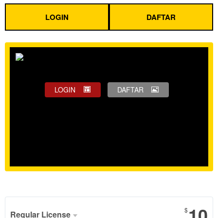
LOGIN
DAFTAR
LOGIN
DAFTAR
Show More
10
$
Regular License