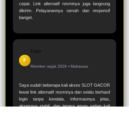
cepat. Link alternatif resminya juga langsung
dikirim. Pelayanannya ramah dan responsif
banget.
Fajar
F
Member sejak 2026 •
Makassar
Saya sudah beberapa kali akses SLOT GACOR
lewat link alternatif resminya dan selalu berhasil
login tanpa kendala. Informasinya jelas,
aksesnya stabil, dan terasa aman setiap kali
digunakan. Buat saya ini penting banget supaya
bisa main dengan tenang.