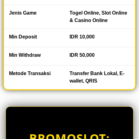
pencinta slot
yang haus
Jenis Game
Togel Online, Slot Online
akan
& Casino Online
kemenangan
maksimal
Min Deposit
IDR 10,000
V
i
Min Withdraw
IDR 50,000
e
w
l
Metode Transaksi
Transfer Bank Lokal, E-
i
wallet, QRIS
c
e
n
s
e
d
e
t
BROMOSLOT:
a