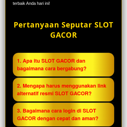
terbaik Anda hari ini!
Pertanyaan Seputar SLOT
GACOR
1. Apa itu SLOT GACOR dan
bagaimana cara bergabung?
SLOT GACOR adalah platform togel online
2. Mengapa harus menggunakan link
yang menyediakan akses daftar dan login
alternatif resmi SLOT GACOR?
melalui link alternatif resmi. Untuk
bergabung, Anda cukup mengisi formulir
Link alternatif resmi SLOT GACOR
3. Bagaimana cara login di SLOT
pendaftaran dengan data yang valid,
digunakan untuk memastikan akses tetap
GACOR dengan cepat dan aman?
membuat username serta password, lalu
stabil, aman, dan terhindar dari