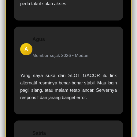
perlu takut salah akses.
Agus
A
Member sejak 2026 •
Medan
Yang saya suka dari SLOT GACOR itu link
alternatif resminya benar-benar stabil. Mau login
pagi, siang, atau malam tetap lancar. Servernya
responsif dan jarang banget error.
Satria