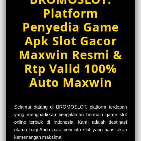
i
Platform
l
s
Penyedia Game
Apk Slot Gacor
Maxwin Resmi &
Rtp Valid 100%
Auto Maxwin
Selamat datang di BROMOSLOT, platform terdepan
yang menghadirkan pengalaman bermain game slot
online terbaik di Indonesia. Kami adalah destinasi
utama bagi Anda para pencinta slot yang haus akan
kemenangan maksimal