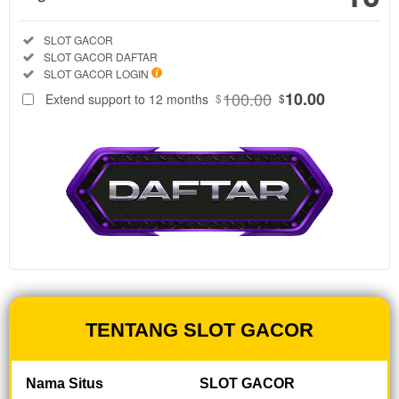
Regular
Included:
SLOT GACOR
License
Included:
SLOT GACOR DAFTAR
SELECTED
Included:
SLOT GACOR LOGIN
88
$
100.00
10.00
Extend support to 12 months
$
$
Selamat
datang di
BROMOSLOT,
platform
terdepan
yang
menghadirkan
pengalaman
bermain
game slot
online terbaik
di Indonesia.
TENTANG SLOT GACOR
Kami adalah
destinasi
utama bagi
Nama Situs
SLOT GACOR
Anda para