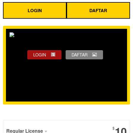
LOGIN
DAFTAR
LOGIN
DAFTAR
Show More
10
$
Regular License