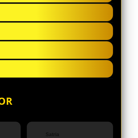
ternatif resmi. Untuk bergabung, Anda cukup
an konfirmasi akun sebelum mulai bermain.
ar dari pemblokiran. Dengan menggunakan link
 terdaftar, lalu klik tombol masuk. Pastikan
kan data yang dimasukkan benar agar proses
bungi layanan pelanggan resmi SLOT GACOR yang
COR
Satria