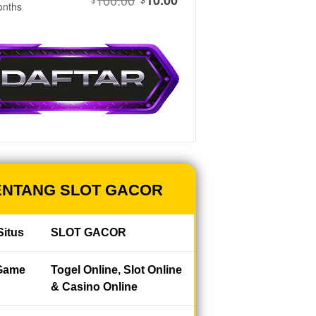
100.00
10.00
nesia. Kami adalah destinasi utama bagi
nths
 para pencinta slot yang haus akan
nangan maksimal
ENTANG SLOT GACOR
itus
SLOT GACOR
 Game
Togel Online, Slot Online
& Casino Online