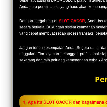
Selamat datang di BROMOSLOT, platform terdepan y
Anda para pencinta slot yang haus akan kemenan
Dengan bergabung di
SLOT GACOR
, Anda berk
secara berkala. Dukungan sistem keamanan modern 
yang cepat membuat setiap proses transaksi berjala
Jangan tunda kesempatan Anda! Segera daftar dan
unggulan. Tim layanan pelanggan profesional s
sekarang dan raih peluang kemenangan terbaik Anda
Pe
1. Apa itu SLOT GACOR dan bagaimana 