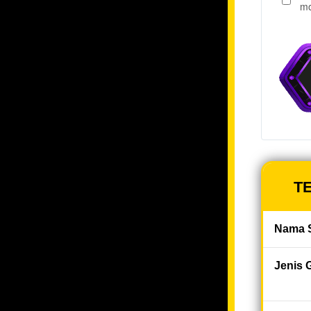
Indo
mo
Anda
keme
V
i
e
w
l
i
c
e
n
T
s
e
d
Nama S
e
t
Jenis
a
i
l