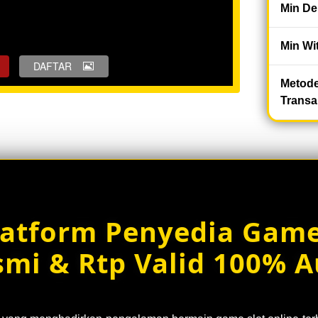
s
Min De
Min Wi
DAFTAR
Metod
Transa
atform Penyedia Game 
mi & Rtp Valid 100% 