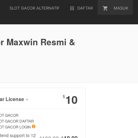
SLOT GACOR ALTERNATIF
DAFTAR
MASUK
r Maxwin Resmi &
10
$
ar License
88
lar License
$
SELECTED
luded:
OT GACOR
luded:
mat datang di BROMOSLOT, platform
OT GACOR DAFTAR
luded:
OT GACOR LOGIN
epan yang menghadirkan pengalaman
in game slot online terbaik di
tend support to 12
$
$