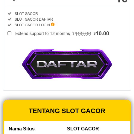
Regular
Included:
SLOT GACOR
License
Included:
SLOT GACOR DAFTAR
SELECTED
Included:
SLOT GACOR LOGIN
88
$
100.00
10.00
Extend support to 12 months
$
$
Selamat
datang di
BROMOSLOT,
platform
terdepan
yang
menghadirkan
pengalaman
bermain
game slot
online terbaik
di Indonesia.
TENTANG SLOT GACOR
Kami adalah
destinasi
utama bagi
Nama Situs
SLOT GACOR
Anda para