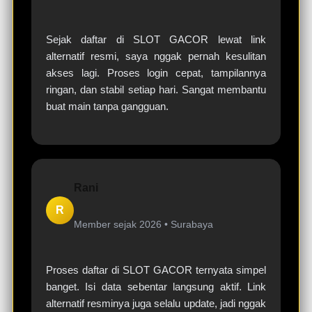
Sejak daftar di SLOT GACOR lewat link
alternatif resmi, saya nggak pernah kesulitan
akses lagi. Proses login cepat, tampilannya
ringan, dan stabil setiap hari. Sangat membantu
buat main tanpa gangguan.
Rani
R
Member sejak 2026 •
Surabaya
Proses daftar di SLOT GACOR ternyata simpel
banget. Isi data sebentar langsung aktif. Link
alternatif resminya juga selalu update, jadi nggak