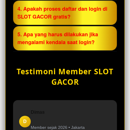
melakukan konfirmasi akun sebelum mulai
pemblokiran. Dengan menggunakan link
Untuk login, kunjungi link alternatif resmi
4. Apakah proses daftar dan login di
bermain.
resmi, Anda dapat login tanpa gangguan
SLOT GACOR, masukkan username dan
SLOT GACOR gratis?
serta menjaga keamanan data dan
password yang sudah terdaftar, lalu klik
transaksi Anda.
tombol masuk. Pastikan Anda tidak
Ya, proses pendaftaran dan login di SLOT
5. Apa yang harus dilakukan jika
membagikan data login kepada siapa pun
GACOR tidak dipungut biaya. Anda hanya
mengalami kendala saat login?
demi menjaga keamanan akun.
perlu memastikan data yang dimasukkan
benar agar proses verifikasi akun berjalan
Jika Anda mengalami kendala saat login,
lancar.
seperti lupa password atau link tidak bisa
Testimoni Member SLOT
diakses, segera hubungi layanan
pelanggan resmi SLOT GACOR yang
GACOR
tersedia 24 jam. Tim support akan
membantu memulihkan akses akun Anda
dengan cepat dan aman.
Dimas
D
Member sejak 2026 •
Jakarta