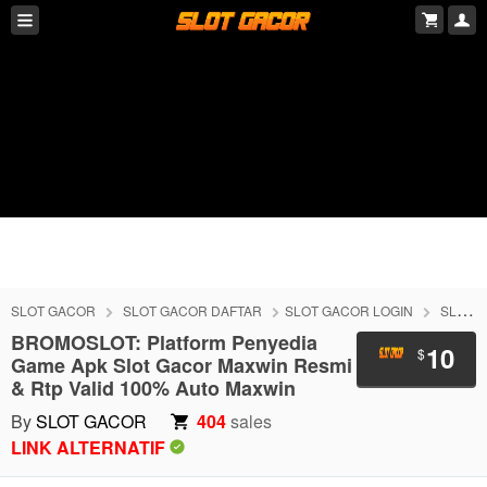
SLOT GACOR
SLOT GACOR DAFTAR
SLOT GACOR LOGIN
SLOT GACOR ALTERNATIF
BROMOSLOT: Platform Penyedia
10
$
Game Apk Slot Gacor Maxwin Resmi
& Rtp Valid 100% Auto Maxwin
By
SLOT GACOR
404
sales
LINK ALTERNATIF