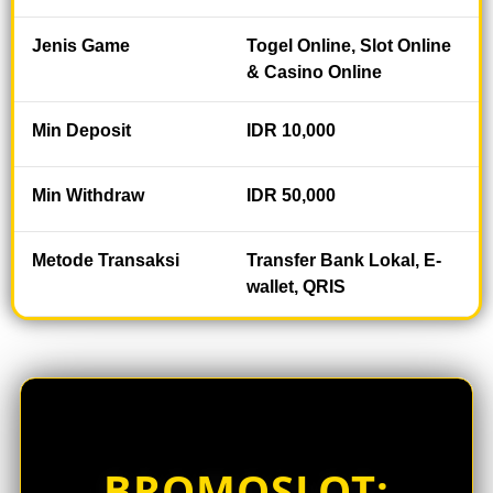
pencinta slot
yang haus
Jenis Game
Togel Online, Slot Online
akan
& Casino Online
kemenangan
maksimal
Min Deposit
IDR 10,000
V
i
Min Withdraw
IDR 50,000
e
w
l
Metode Transaksi
Transfer Bank Lokal, E-
i
wallet, QRIS
c
e
n
s
e
d
e
t
BROMOSLOT:
a