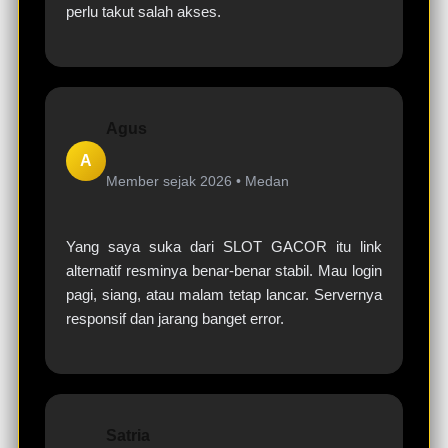
perlu takut salah akses.
Agus
A
Member sejak 2026 •
Medan
Yang saya suka dari SLOT GACOR itu link
alternatif resminya benar-benar stabil. Mau login
pagi, siang, atau malam tetap lancar. Servernya
responsif dan jarang banget error.
Satria