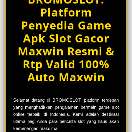
i
Platform
l
s
Penyedia Game
Apk Slot Gacor
Maxwin Resmi &
Rtp Valid 100%
Auto Maxwin
Selamat datang di BROMOSLOT, platform terdepan
yang menghadirkan pengalaman bermain game slot
online terbaik di Indonesia. Kami adalah destinasi
utama bagi Anda para pencinta slot yang haus akan
kemenangan maksimal