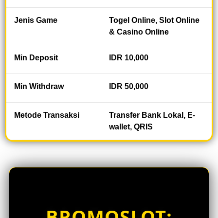
pencinta slot
yang haus
Jenis Game
Togel Online, Slot Online
akan
& Casino Online
kemenangan
maksimal
Min Deposit
IDR 10,000
V
i
Min Withdraw
IDR 50,000
e
w
l
Metode Transaksi
Transfer Bank Lokal, E-
i
wallet, QRIS
c
e
n
s
e
d
e
t
BROMOSLOT:
a