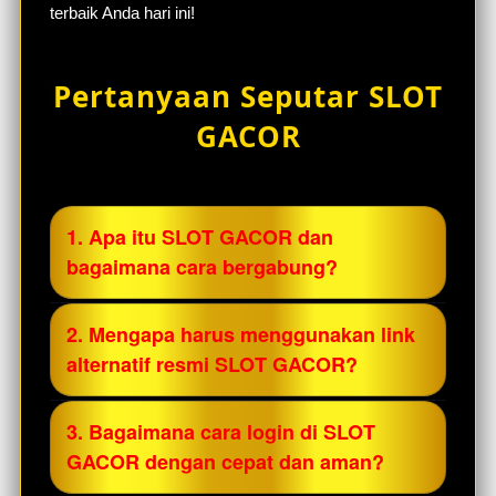
terbaik Anda hari ini!
Pertanyaan Seputar SLOT
GACOR
1. Apa itu SLOT GACOR dan
bagaimana cara bergabung?
SLOT GACOR adalah platform togel online
2. Mengapa harus menggunakan link
yang menyediakan akses daftar dan login
alternatif resmi SLOT GACOR?
melalui link alternatif resmi. Untuk
bergabung, Anda cukup mengisi formulir
Link alternatif resmi SLOT GACOR
3. Bagaimana cara login di SLOT
pendaftaran dengan data yang valid,
digunakan untuk memastikan akses tetap
GACOR dengan cepat dan aman?
membuat username serta password, lalu
stabil, aman, dan terhindar dari