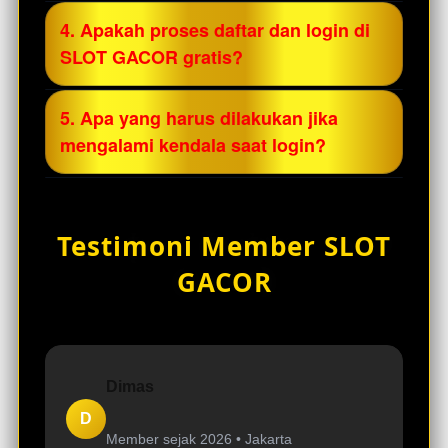
melakukan konfirmasi akun sebelum mulai
pemblokiran. Dengan menggunakan link
Untuk login, kunjungi link alternatif resmi
4. Apakah proses daftar dan login di
bermain.
resmi, Anda dapat login tanpa gangguan
SLOT GACOR, masukkan username dan
SLOT GACOR gratis?
serta menjaga keamanan data dan
password yang sudah terdaftar, lalu klik
transaksi Anda.
tombol masuk. Pastikan Anda tidak
Ya, proses pendaftaran dan login di SLOT
5. Apa yang harus dilakukan jika
membagikan data login kepada siapa pun
GACOR tidak dipungut biaya. Anda hanya
mengalami kendala saat login?
demi menjaga keamanan akun.
perlu memastikan data yang dimasukkan
benar agar proses verifikasi akun berjalan
Jika Anda mengalami kendala saat login,
lancar.
seperti lupa password atau link tidak bisa
Testimoni Member SLOT
diakses, segera hubungi layanan
pelanggan resmi SLOT GACOR yang
GACOR
tersedia 24 jam. Tim support akan
membantu memulihkan akses akun Anda
dengan cepat dan aman.
Dimas
D
Member sejak 2026 •
Jakarta