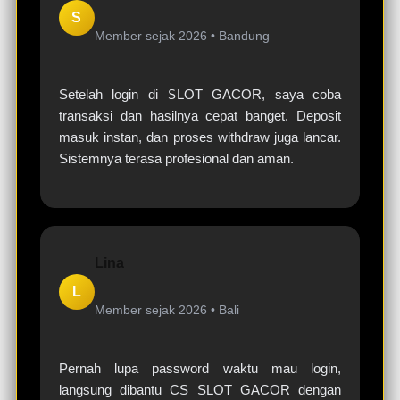
S
Member sejak 2026 •
Bandung
Setelah login di SLOT GACOR, saya coba
transaksi dan hasilnya cepat banget. Deposit
masuk instan, dan proses withdraw juga lancar.
Sistemnya terasa profesional dan aman.
Lina
L
Member sejak 2026 •
Bali
Pernah lupa password waktu mau login,
langsung dibantu CS SLOT GACOR dengan