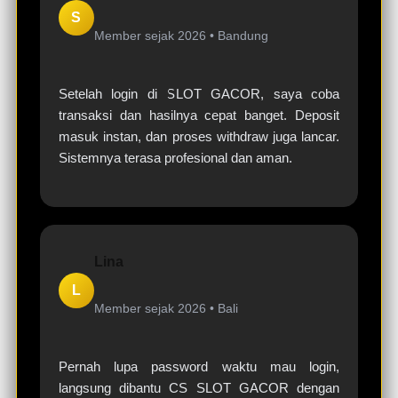
S
Member sejak 2026 •
Bandung
Setelah login di SLOT GACOR, saya coba
transaksi dan hasilnya cepat banget. Deposit
masuk instan, dan proses withdraw juga lancar.
Sistemnya terasa profesional dan aman.
Lina
L
Member sejak 2026 •
Bali
Pernah lupa password waktu mau login,
langsung dibantu CS SLOT GACOR dengan