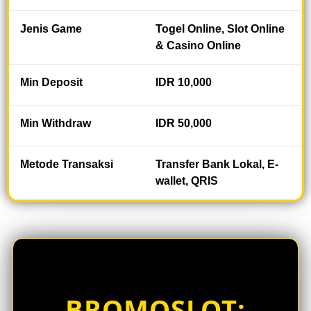
pencinta slot
yang haus
Jenis Game
Togel Online, Slot Online
akan
& Casino Online
kemenangan
maksimal
Min Deposit
IDR 10,000
V
i
Min Withdraw
IDR 50,000
e
w
l
Metode Transaksi
Transfer Bank Lokal, E-
i
wallet, QRIS
c
e
n
s
e
d
e
t
BROMOSLOT:
a