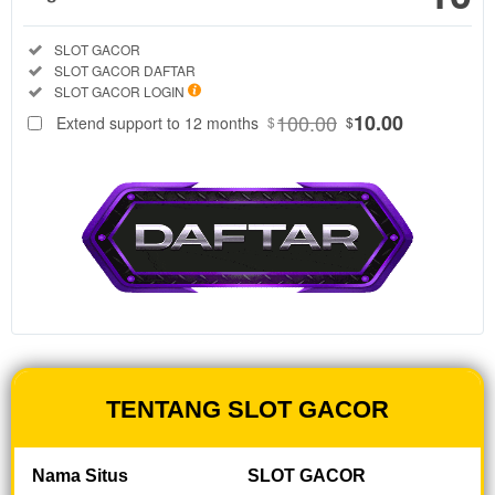
Regular
Included:
SLOT GACOR
License
Included:
SLOT GACOR DAFTAR
SELECTED
Included:
SLOT GACOR LOGIN
88
$
100.00
10.00
Extend support to 12 months
$
$
Selamat
datang di
BROMOSLOT,
platform
terdepan
yang
menghadirkan
pengalaman
bermain
game slot
online terbaik
di Indonesia.
TENTANG SLOT GACOR
Kami adalah
destinasi
utama bagi
Nama Situs
SLOT GACOR
Anda para