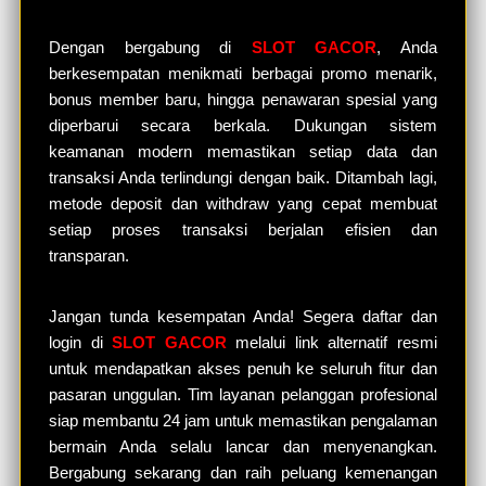
Dengan bergabung di
SLOT GACOR
, Anda
berkesempatan menikmati berbagai promo menarik,
bonus member baru, hingga penawaran spesial yang
diperbarui secara berkala. Dukungan sistem
keamanan modern memastikan setiap data dan
transaksi Anda terlindungi dengan baik. Ditambah lagi,
metode deposit dan withdraw yang cepat membuat
setiap proses transaksi berjalan efisien dan
transparan.
Jangan tunda kesempatan Anda! Segera daftar dan
login di
SLOT GACOR
melalui link alternatif resmi
untuk mendapatkan akses penuh ke seluruh fitur dan
pasaran unggulan. Tim layanan pelanggan profesional
siap membantu 24 jam untuk memastikan pengalaman
bermain Anda selalu lancar dan menyenangkan.
Bergabung sekarang dan raih peluang kemenangan