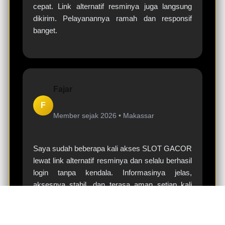
cepat. Link alternatif resminya juga langsung
dikirim. Pelayanannya ramah dan responsif
banget.
Fajar
F
Member sejak 2026 •
Makassar
Saya sudah beberapa kali akses SLOT GACOR
lewat link alternatif resminya dan selalu berhasil
login tanpa kendala. Informasinya jelas,
aksesnya stabil, dan terasa aman setiap kali
digunakan. Buat saya ini penting banget supaya
bisa main dengan tenang.