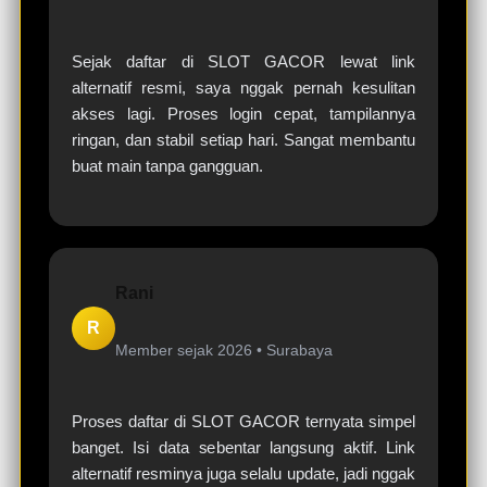
Sejak daftar di SLOT GACOR lewat link
alternatif resmi, saya nggak pernah kesulitan
akses lagi. Proses login cepat, tampilannya
ringan, dan stabil setiap hari. Sangat membantu
buat main tanpa gangguan.
Rani
R
Member sejak 2026 •
Surabaya
Proses daftar di SLOT GACOR ternyata simpel
banget. Isi data sebentar langsung aktif. Link
alternatif resminya juga selalu update, jadi nggak