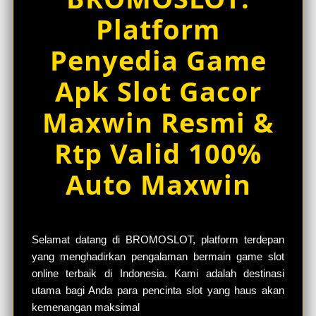
i
Platform
l
s
Penyedia Game
Apk Slot Gacor
Maxwin Resmi &
Rtp Valid 100%
Auto Maxwin
Selamat datang di BROMOSLOT, platform terdepan
yang menghadirkan pengalaman bermain game slot
online terbaik di Indonesia. Kami adalah destinasi
utama bagi Anda para pencinta slot yang haus akan
kemenangan maksimal