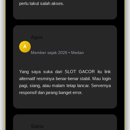
perlu takut salah akses.
Agus
A
Member sejak 2026 •
Medan
Yang saya suka dari SLOT GACOR itu link
alternatif resminya benar-benar stabil. Mau login
pagi, siang, atau malam tetap lancar. Servernya
responsif dan jarang banget error.
Satria