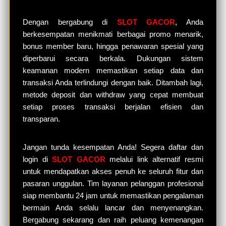
Dengan bergabung di
SLOT GACOR
, Anda
berkesempatan menikmati berbagai promo menarik,
bonus member baru, hingga penawaran spesial yang
diperbarui secara berkala. Dukungan sistem
keamanan modern memastikan setiap data dan
transaksi Anda terlindungi dengan baik. Ditambah lagi,
metode deposit dan withdraw yang cepat membuat
setiap proses transaksi berjalan efisien dan
transparan.
Jangan tunda kesempatan Anda! Segera daftar dan
login di
SLOT GACOR
melalui link alternatif resmi
untuk mendapatkan akses penuh ke seluruh fitur dan
pasaran unggulan. Tim layanan pelanggan profesional
siap membantu 24 jam untuk memastikan pengalaman
bermain Anda selalu lancar dan menyenangkan.
Bergabung sekarang dan raih peluang kemenangan