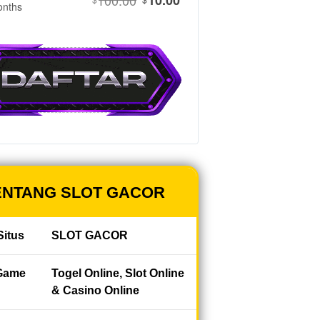
100.00
10.00
nesia. Kami adalah destinasi utama bagi
nths
 para pencinta slot yang haus akan
nangan maksimal
ENTANG SLOT GACOR
itus
SLOT GACOR
 Game
Togel Online, Slot Online
& Casino Online