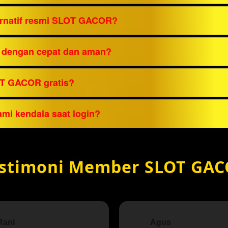
ng menyediakan akses daftar dan login melalui link al
ernatif resmi SLOT GACOR?
ng valid, membuat username serta password, lalu melakuk
untuk memastikan akses tetap stabil, aman, dan terhind
 dengan cepat dan aman?
a menjaga keamanan data dan transaksi Anda.
 SLOT GACOR, masukkan username dan password yang sudah
LOT GACOR gratis?
apa pun demi menjaga keamanan akun.
GACOR tidak dipungut biaya. Anda hanya perlu memasti
ami kendala saat login?
rti lupa password atau link tidak bisa diakses, segera hu
 memulihkan akses akun Anda dengan cepat dan aman.
stimoni Member SLOT GA
Rani
Agus