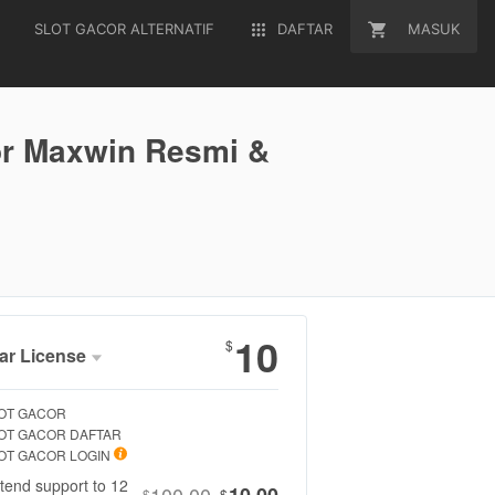
SLOT GACOR ALTERNATIF
DAFTAR
MASUK
r Maxwin Resmi &
10
$
ar License
88
lar License
$
SELECTED
luded:
OT GACOR
luded:
mat datang di BROMOSLOT, platform
OT GACOR DAFTAR
luded:
OT GACOR LOGIN
epan yang menghadirkan pengalaman
in game slot online terbaik di
tend support to 12
$
$