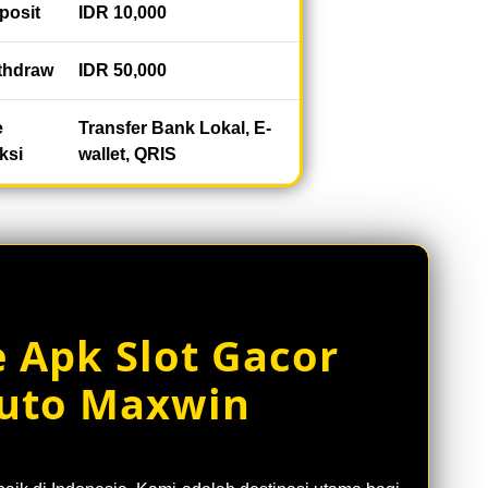
posit
IDR 10,000
thdraw
IDR 50,000
e
Transfer Bank Lokal, E-
ksi
wallet, QRIS
Apk Slot Gacor
Auto Maxwin