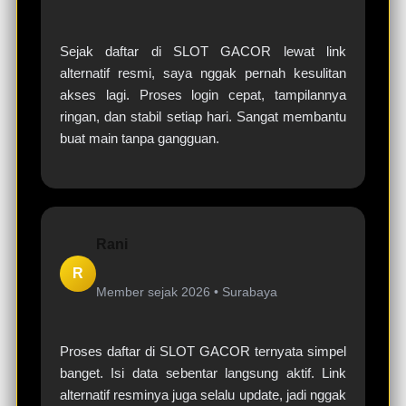
Sejak daftar di SLOT GACOR lewat link
alternatif resmi, saya nggak pernah kesulitan
akses lagi. Proses login cepat, tampilannya
ringan, dan stabil setiap hari. Sangat membantu
buat main tanpa gangguan.
Rani
R
Member sejak 2026 •
Surabaya
Proses daftar di SLOT GACOR ternyata simpel
banget. Isi data sebentar langsung aktif. Link
alternatif resminya juga selalu update, jadi nggak