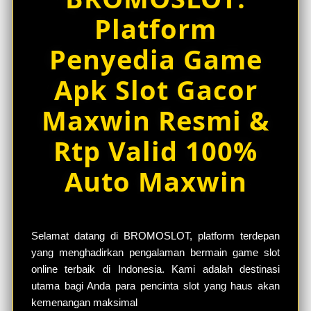
i
Platform
l
s
Penyedia Game
Apk Slot Gacor
Maxwin Resmi &
Rtp Valid 100%
Auto Maxwin
Selamat datang di BROMOSLOT, platform terdepan
yang menghadirkan pengalaman bermain game slot
online terbaik di Indonesia. Kami adalah destinasi
utama bagi Anda para pencinta slot yang haus akan
kemenangan maksimal