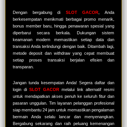
Dengan bergabung di
SLOT GACOR
, Anda
berkesempatan menikmati berbagai promo menarik,
bonus member baru, hingga penawaran spesial yang
diperbarui secara berkala. Dukungan sistem
keamanan modern memastikan setiap data dan
transaksi Anda terlindungi dengan baik. Ditambah lagi,
metode deposit dan withdraw yang cepat membuat
setiap proses transaksi berjalan efisien dan
transparan.
Jangan tunda kesempatan Anda! Segera daftar dan
login di
SLOT GACOR
melalui link alternatif resmi
untuk mendapatkan akses penuh ke seluruh fitur dan
pasaran unggulan. Tim layanan pelanggan profesional
siap membantu 24 jam untuk memastikan pengalaman
bermain Anda selalu lancar dan menyenangkan.
Bergabung sekarang dan raih peluang kemenangan