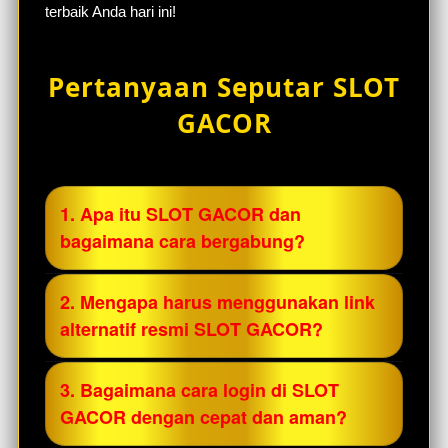
terbaik Anda hari ini!
Pertanyaan Seputar SLOT
GACOR
1. Apa itu SLOT GACOR dan
bagaimana cara bergabung?
SLOT GACOR adalah platform togel online
2. Mengapa harus menggunakan link
yang menyediakan akses daftar dan login
alternatif resmi SLOT GACOR?
melalui link alternatif resmi. Untuk
bergabung, Anda cukup mengisi formulir
Link alternatif resmi SLOT GACOR
3. Bagaimana cara login di SLOT
pendaftaran dengan data yang valid,
digunakan untuk memastikan akses tetap
GACOR dengan cepat dan aman?
membuat username serta password, lalu
stabil, aman, dan terhindar dari