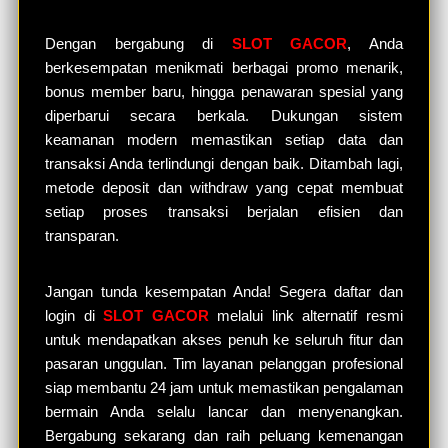
Dengan bergabung di
SLOT GACOR
, Anda
berkesempatan menikmati berbagai promo menarik,
bonus member baru, hingga penawaran spesial yang
diperbarui secara berkala. Dukungan sistem
keamanan modern memastikan setiap data dan
transaksi Anda terlindungi dengan baik. Ditambah lagi,
metode deposit dan withdraw yang cepat membuat
setiap proses transaksi berjalan efisien dan
transparan.
Jangan tunda kesempatan Anda! Segera daftar dan
login di
SLOT GACOR
melalui link alternatif resmi
untuk mendapatkan akses penuh ke seluruh fitur dan
pasaran unggulan. Tim layanan pelanggan profesional
siap membantu 24 jam untuk memastikan pengalaman
bermain Anda selalu lancar dan menyenangkan.
Bergabung sekarang dan raih peluang kemenangan