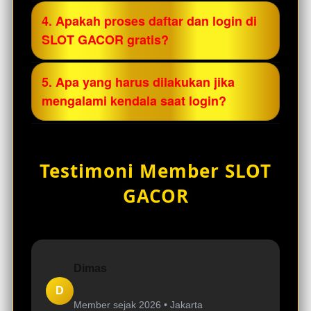
melakukan konfirmasi akun sebelum mulai
pemblokiran. Dengan menggunakan link
Untuk login, kunjungi link alternatif resmi
4. Apakah proses daftar dan login di
bermain.
resmi, Anda dapat login tanpa gangguan
SLOT GACOR, masukkan username dan
SLOT GACOR gratis?
serta menjaga keamanan data dan
password yang sudah terdaftar, lalu klik
transaksi Anda.
tombol masuk. Pastikan Anda tidak
Ya, proses pendaftaran dan login di SLOT
5. Apa yang harus dilakukan jika
membagikan data login kepada siapa pun
GACOR tidak dipungut biaya. Anda hanya
mengalami kendala saat login?
demi menjaga keamanan akun.
perlu memastikan data yang dimasukkan
benar agar proses verifikasi akun berjalan
Jika Anda mengalami kendala saat login,
lancar.
seperti lupa password atau link tidak bisa
Testimoni Member SLOT
diakses, segera hubungi layanan
pelanggan resmi SLOT GACOR yang
GACOR
tersedia 24 jam. Tim support akan
membantu memulihkan akses akun Anda
dengan cepat dan aman.
Dimas
D
Member sejak 2026 •
Jakarta