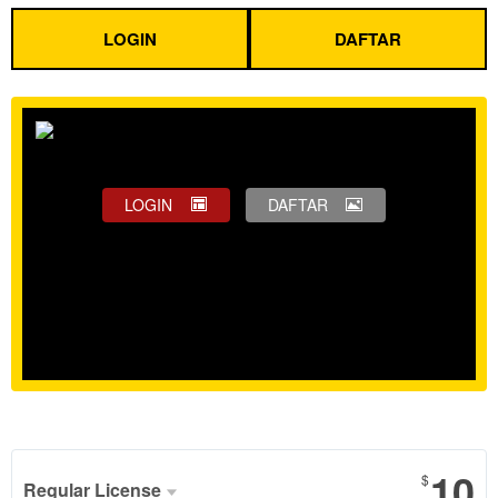
LOGIN
DAFTAR
LOGIN
DAFTAR
Show More
10
$
Regular License