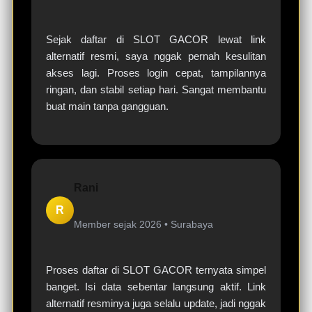
Sejak daftar di SLOT GACOR lewat link
alternatif resmi, saya nggak pernah kesulitan
akses lagi. Proses login cepat, tampilannya
ringan, dan stabil setiap hari. Sangat membantu
buat main tanpa gangguan.
Rani
R
Member sejak 2026 •
Surabaya
Proses daftar di SLOT GACOR ternyata simpel
banget. Isi data sebentar langsung aktif. Link
alternatif resminya juga selalu update, jadi nggak