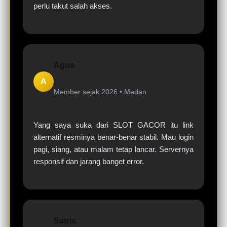
perlu takut salah akses.
Agus
A
Member sejak 2026 •
Medan
Yang saya suka dari SLOT GACOR itu link
alternatif resminya benar-benar stabil. Mau login
pagi, siang, atau malam tetap lancar. Servernya
responsif dan jarang banget error.
Satria