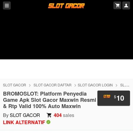
SLOT GACOR
SLOT GACOR DAFTAR
SLOT GACOR LOGIN
SLOT GACOR ALTERNATIF
BROMOSLOT: Platform Penyedia
10
$
Game Apk Slot Gacor Maxwin Resmi
& Rtp Valid 100% Auto Maxwin
By
SLOT GACOR
404
sales
LINK ALTERNATIF