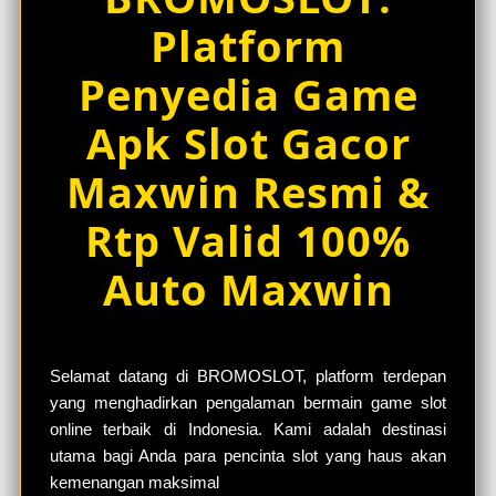
i
Platform
l
s
Penyedia Game
Apk Slot Gacor
Maxwin Resmi &
Rtp Valid 100%
Auto Maxwin
Selamat datang di BROMOSLOT, platform terdepan
yang menghadirkan pengalaman bermain game slot
online terbaik di Indonesia. Kami adalah destinasi
utama bagi Anda para pencinta slot yang haus akan
kemenangan maksimal